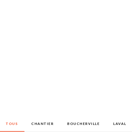
INDUSTRIES
RÉALISATIONS
À PROPOS
NOU
ENGLISH
TOUS
CHANTIER
BOUCHERVILLE
LAVAL